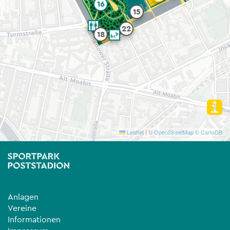
16
15
22
18
Leaflet
|
©
OpenStreetMap
©
CartoDB
Anlagen
Vereine
Informationen